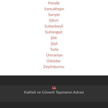
Pendik
Sancaktepe
Sarıyer
Silivri
Sultanbeyli
Sultangazi
Şile
Şişli
Tuzla
Ümraniye
Üsküdar
Zeytinburnu
Kaliteli ve Güvenli Taşımanın Adresi